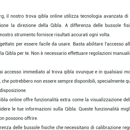
g, il nostro trova qibla online utilizza tecnologia avanzata d
ione la direzione della Qibla. A differenza delle bussole fi
nostro strumento fornisce risultati accurati ogni volta.
gettato per essere facile da usare. Basta abilitare l'accesso a
la Qibla per te. Non è necessario effettuare regolazioni manua
hai accesso immediato al trova qibla ovunque e in qualsiasi 
ici, che potrebbero non essere sempre disponibili, specialmente q
 disposizione.
ibla online offre funzionalità extra come la visualizzazione de
ividere le tue informazioni sulla Qibla. Queste funzionalità mi
on possono offrire.
renza delle bussole fisiche che necessitano di calibrazione rego