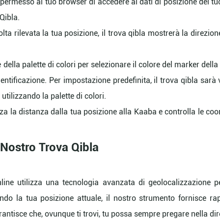
permesso al tuo browser di accedere ai dati di posizione del tu
 Qibla.
ta rilevata la tua posizione, il trova qibla mostrerà la direzione
 della palette di colori per selezionare il colore del marker dell
dentificazione. Per impostazione predefinita, il trova qibla sarà 
 utilizzando la palette di colori.
za la distanza dalla tua posizione alla Kaaba e controlla le coor
l Nostro Trova Qibla
online utilizza una tecnologia avanzata di geolocalizzazione 
rendo la tua posizione attuale, il nostro strumento fornisce ra
rantisce che, ovunque ti trovi, tu possa sempre pregare nella di