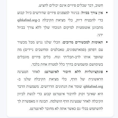
חשוב, דבר שכלים פיזיים אינם יכולים להציע.
אין צורך בכיול
: בניגוד למצפנים פיזיים שדורשים כיול קבוע
כדי להבטיח דיוק, כלי מציאת הקיבלה ב-qiblafind.org
מתכוונן אוטומטית למיקום הנוכחי שלך ללא צורך בכיול
ידני.
תאימות למכשירים מרובים
: הכלי שלנו נגיש מכל מכשיר
עם דפדפן (סמארטפונים, טאבלטים ומחשבים ניידים) מה
שהופך אותו לרב-תכליתי ונוח. כלים פיזיים מוגבלים
בשימושם ומשמשים בדרך כלל למטרה אחת בלבד.
פונקציונליות ללא חיבור לאינטרנט
: לאחר הטעינה
הראשונית של הדף, כלי מציאת הקיבלה שלנו ב-
qiblafind.org שומר את הנתונים הדרושים. משמעות הדבר
היא שאינך זקוק לחיבור אינטרנט קבוע כדי לגשת לכיוון
הקיבלה לאחר שטעינת הדף הושלמה. תכונה זו מאפשרת לך
להשתמש בכלי גם כאשר אתה לא מחובר לאינטרנט.