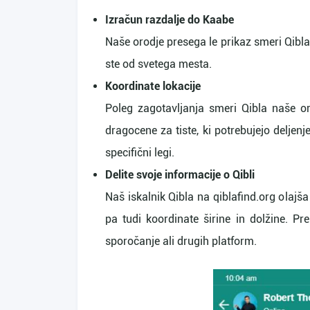
Izračun razdalje do Kaabe
Naše orodje presega le prikaz smeri Qibla
ste od svetega mesta.
Koordinate lokacije
Poleg zagotavljanja smeri Qibla naše oro
dragocene za tiste, ki potrebujejo deljen
specifični legi.
Delite svoje informacije o Qibli
Naš iskalnik Qibla na qiblafind.org olajš
pa tudi koordinate širine in dolžine. Pr
sporočanje ali drugih platform.