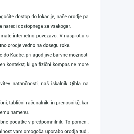
ogočite dostop do lokacije, naše orodje pa
ga naredi dostopnega za vsakogar.
r imate internetno povezavo. V nasprotju s
pletno orodje vedno na dosegu roke.
lje do Kaabe, prilagodljive barvne možnosti
cen kontekst, ki ga fizični kompas ne more
vitev natančnosti, naš iskalnik Qibla na
ni, tablični računalniki in prenosniki), kar
 enemu namenu.
rebne podatke v predpomnilnik. To pomeni,
onalnost vam omogoča uporabo orodja tudi,