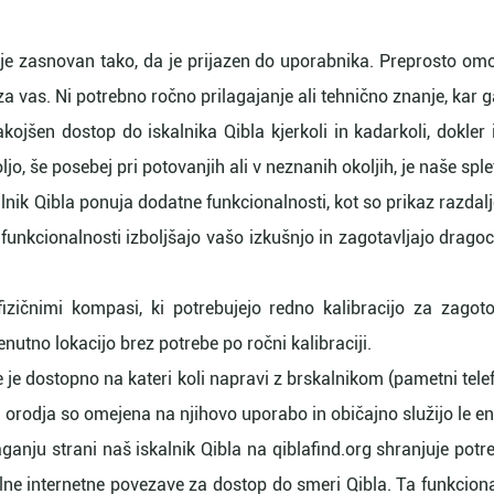
a je zasnovan tako, da je prijazen do uporabnika. Preprosto om
a vas. Ni potrebno ročno prilagajanje ali tehnično znanje, kar 
takojšen dostop do iskalnika Qibla kjerkoli in kadarkoli, dokle
oljo, še posebej pri potovanjih ali v neznanih okoljih, je naše s
kalnik Qibla ponuja dodatne funkcionalnosti, kot so prikaz razda
e funkcionalnosti izboljšajo vašo izkušnjo in zagotavljajo drago
fizičnimi kompasi, ki potrebujejo redno kalibracijo za zagoto
nutno lokacijo brez potrebe po ročni kalibraciji.
 je dostopno na kateri koli napravi z brskalnikom (pametni telefo
na orodja so omejena na njihovo uporabo in običajno služijo le
ganju strani naš iskalnik Qibla na qiblafind.org shranjuje pot
alne internetne povezave za dostop do smeri Qibla. Ta funkci