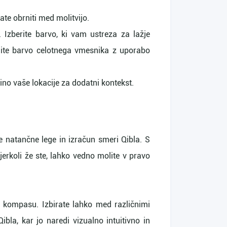
te obrniti med molitvijo.
 Izberite barvo, ki vam ustreza za lažje
nite barvo celotnega vmesnika z uporabo
rino vaše lokacije za dodatni kontekst.
e natančne lege in izračun smeri Qibla. S
erkoli že ste, lahko vedno molite v pravo
a kompasu. Izbirate lahko med različnimi
la, kar jo naredi vizualno intuitivno in