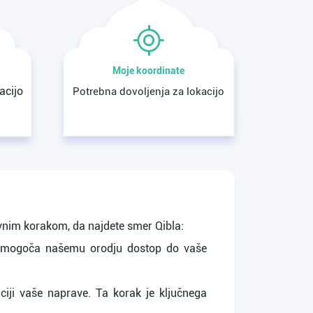
Moje koordinate
acijo
Potrebna dovoljenja za lokacijo
avnim korakom, da najdete smer Qibla:
To omogoča našemu orodju dostop do vaše
iji vaše naprave. Ta korak je ključnega