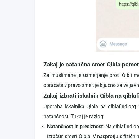
Zakaj je natančna smer Qibla pom
Za muslimane je usmerjanje proti Qibli me
obračate v pravo smer, je ključno za veljavn
Zakaj izbrati iskalnik Qibla na qibla
Uporaba iskalnika Qibla na qiblafind.org p
natančnost. Tukaj je razlog:
Natančnost in preciznost
: Na qiblafind.o
izračun smeri Qibla. V nasprotju s fizič