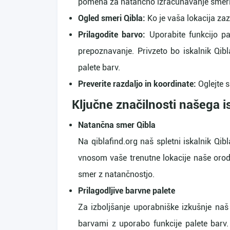
pomena za natančno izračunavanje smeri
Ogled smeri Qibla:
Ko je vaša lokacija zaz
Prilagodite barvo:
Uporabite funkcijo pa
prepoznavanje. Privzeto bo iskalnik Qi
palete barv.
Preverite razdaljo in koordinate:
Oglejte s
Ključne značilnosti našega i
Natančna smer Qibla
Na qiblafind.org naš spletni iskalnik Qi
vnosom vaše trenutne lokacije naše orodj
smer z natančnostjo.
Prilagodljive barvne palete
Za izboljšanje uporabniške izkušnje naš
barvami z uporabo funkcije palete barv.