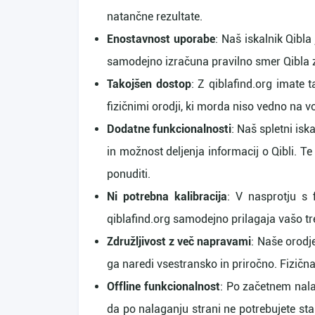
natančne rezultate.
Enostavnost uporabe
: Naš iskalnik Qibl
samodejno izračuna pravilno smer Qibla z
Takojšen dostop
: Z qiblafind.org imate 
fizičnimi orodji, ki morda niso vedno na v
Dodatne funkcionalnosti
: Naš spletni is
in možnost deljenja informacij o Qibli. T
ponuditi.
Ni potrebna kalibracija
: V nasprotju s 
qiblafind.org samodejno prilagaja vašo tre
Združljivost z več napravami
: Naše orodje
ga naredi vsestransko in priročno. Fizič
Offline funkcionalnost
: Po začetnem nala
da po nalaganju strani ne potrebujete st