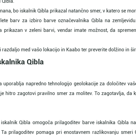
 Qibla.
nana, bo iskalnik Qibla prikazal natančno smer, v katero se mora
lete barv za izbiro barve označevalnika Qibla na zemljevidu.
bla prikazan v zeleni barvi, vendar imate možnost, da spreme
i razdaljo med vašo lokacijo in Kaabo ter preverite dolžino in ši
skalnika Qibla
bla uporablja napredno tehnologijo geolokacije za določitev vaš
e hitro zagotovi pravilno smer za molitev. To zagotavlja, da kj
 iskalnik Qibla omogoča prilagoditev barve iskalnika Qibla n
 Ta prilagoditev pomaga pri enostavnem razlikovanju smeri Qib