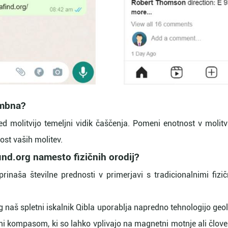
embna?
d molitvijo temeljni vidik čaščenja. Pomeni enotnost v molitvi
ost vaših molitev.
find.org namesto fizičnih orodij?
rinaša številne prednosti v primerjavi s tradicionalnimi fizič
rg naš spletni iskalnik Qibla uporablja napredno tehnologijo geo
nimi kompasom, ki so lahko vplivajo na magnetni motnje ali člov