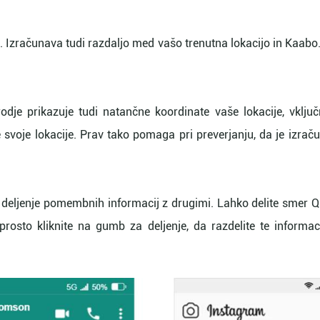
. Izračunava tudi razdaljo med vašo trenutna lokacijo in Kaabo
dje prikazuje tudi natančne koordinate vaše lokacije, vključ
je svoje lokacije. Prav tako pomaga pri preverjanju, da je izrač
a deljenje pomembnih informacij z drugimi. Lahko delite smer Q
eprosto kliknite na gumb za deljenje, da razdelite te informac