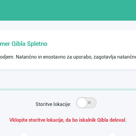
Smer Qibla Spletno
orodjem. Natančno in enostavno za uporabo, zagotavlja natančno
Storitve lokacije:
Vklopite storitve lokacije, da bo iskalnik Qibla deloval.