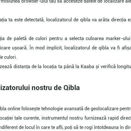
isiunea browser-ului tău să acceseze datele de localizare ale d
ia ta este detectată, localizatorul de qibla va arăta direcția e
ia de paletă de culori pentru a selecta culoarea marker-ului
ificare ușoară. În mod implicit, localizatorul de qibla va fi af
e culori.
zează distanța de la locația ta până la Kaaba și verifică longitu
lizatorului nostru de Qibla
qibla online folosește tehnologie avansată de geolocalizare pentr
locației tale curente, instrumentul nostru furnizează rapid direcț
diferent de locul în care te afli, poți să te rogi întotdeauna în di