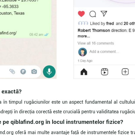
a exactă?
 în timpul rugăciunilor este un aspect fundamental al cultului
drepți în direcția corectă este crucială pentru validitatea rugăciu
e pe qiblafind.org în locul instrumentelor fizice?
find.org oferă mai multe avantaje față de instrumentele fizice t