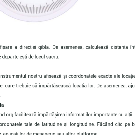
ișare a direcției qibla. De asemenea, calculează distanța în
e departe ești de locul sacru.
 instrumentul nostru afișează și coordonatele exacte ale locației
i care trebuie să împărtășească locația lor. De asemenea, ajută
.
la
d.org facilitează împărtășirea informațiilor importante cu alții. 
donatele tale de latitudine și longitudine. Făcând clic pe bu
e, aplicațiilor de mesagerie sau altor platforme.