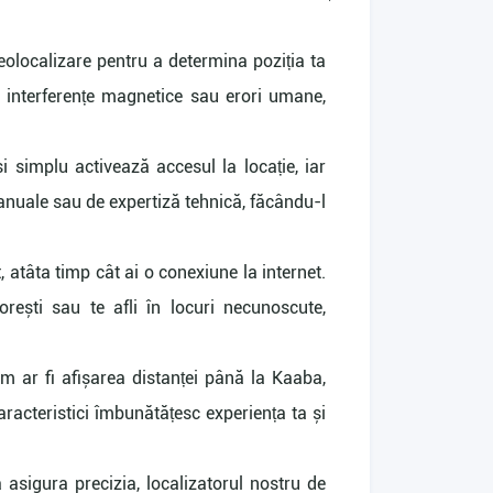
geolocalizare pentru a determina poziția ta
de interferențe magnetice sau erori umane,
și simplu activează accesul la locație, iar
anuale sau de expertiză tehnică, făcându-l
, atâta timp cât ai o conexiune la internet.
rești sau te afli în locuri necunoscute,
um ar fi afișarea distanței până la Kaaba,
aracteristici îmbunătățesc experiența ta și
 asigura precizia, localizatorul nostru de