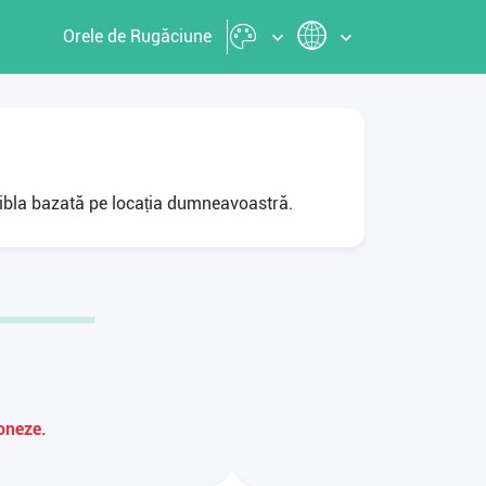
Orele de Rugăciune
a Qibla bazată pe locația dumneavoastră.
ioneze.