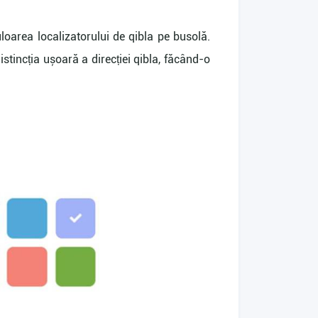
uloarea localizatorului de qibla pe busolă.
istincția ușoară a direcției qibla, făcând-o