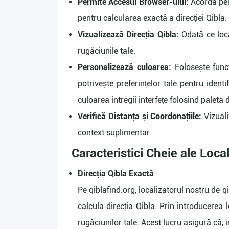
Permite Accesul Browser-ului:
Acordă perm
pentru calcularea exactă a direcției Qibla.
Vizualizează Direcția Qibla:
Odată ce locaț
rugăciunile tale.
Personalizează culoarea:
Folosește funcț
potrivește preferințelor tale pentru ident
culoarea întregii interfețe folosind paleta d
Verifică Distanța și Coordonațiile:
Vizuali
context suplimentar.
Caracteristici Cheie ale Loca
Direcția Qibla Exactă
Pe qiblafind.org, localizatorul nostru de 
calcula direcția Qibla. Prin introducerea 
rugăciunilor tale. Acest lucru asigură că, in