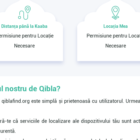
Distanța până la Kaaba
Locația Mea
ermisiune pentru Locație
Permisiune pentru Locaț
Necesare
Necesare
ul nostru de Qibla?
e qiblafind.org este simplă și prietenoasă cu utilizatorul. Urme
ă-te că serviciile de localizare ale dispozitivului tău sunt ac
curentă.