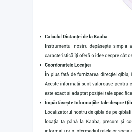
Calculul Distanței de la Kaaba
Instrumentul nostru depășește simpla af
caracteristică îți oferă o idee despre cât d
Coordonatele Locației
În plus față de furnizarea direcției qibla,
Aceste informații sunt valoroase pentru ce
este exact și adaptat poziției tale specifice
Împărtășește Informațiile Tale despre Qib
Localizatorul nostru de qibla de pe qiblafin
locația ta până la Kaaba, precum și coor
informații prin intermediul rețelelor social