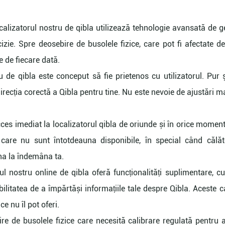
localizatorul nostru de qibla utilizează tehnologie avansată de 
cizie. Spre deosebire de busolele fizice, care pot fi afectate 
e de fiecare dată.
u de qibla este conceput să fie prietenos cu utilizatorul. Pur 
recția corectă a Qibla pentru tine. Nu este nevoie de ajustări m
acces imediat la localizatorul qibla de oriunde și în orice moment
 care nu sunt întotdeauna disponibile, în special când călăto
na la îndemâna ta.
rul nostru online de qibla oferă funcționalități suplimentare, c
bilitatea de a împărtăși informațiile tale despre Qibla. Aceste c
e nu îl pot oferi.
re de busolele fizice care necesită calibrare regulată pentru a