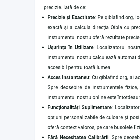
precizie. Iată de ce:
Precizie și Exactitate
: Pe qiblafind.org, 
exactă și a calcula direcția Qibla cu pre
instrumentul nostru oferă rezultate precis
Ușurința în Utilizare
: Localizatorul nostr
instrumentul nostru calculează automat di
accesibil pentru toată lumea.
Acces Instantaneu
: Cu qiblafind.org, ai 
Spre deosebire de instrumentele fizice,
instrumentul nostru online este întotdeau
Funcționalități Suplimentare
: Localizato
opțiuni personalizabile de culoare și posi
oferă context valoros, pe care busolele fizic
Fără Necesitatea Calibrării
: Spre deosebi