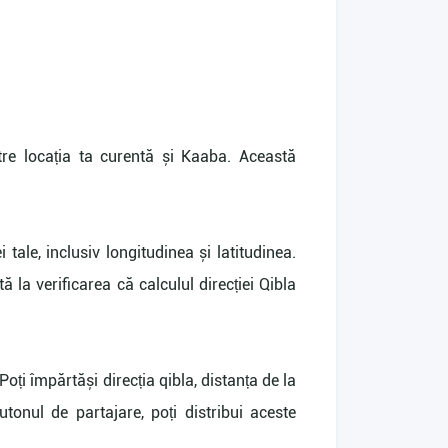
tre locația ta curentă și Kaaba. Această
 tale, inclusiv longitudinea și latitudinea.
 la verificarea că calculul direcției Qibla
Poți împărtăși direcția qibla, distanța de la
tonul de partajare, poți distribui aceste