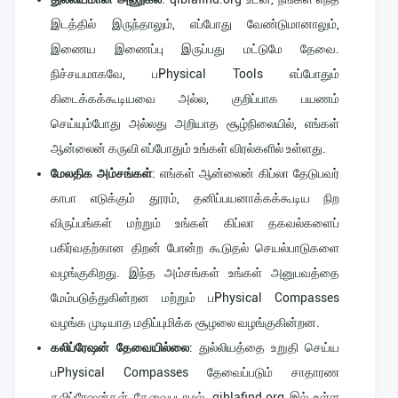
இடத்தில் இருந்தாலும், எப்போது வேண்டுமானாலும்,
இணைய இணைப்பு இருப்பது மட்டுமே தேவை.
நிச்சயமாகவே, பPhysical Tools எப்போதும்
கிடைக்கக்கூடியவை அல்ல, குறிப்பாக பயணம்
செய்யும்போது அல்லது அறியாத சூழ்நிலையில், எங்கள்
ஆன்லைன் கருவி எப்போதும் உங்கள் விரல்களில் உள்ளது.
மேலதிக அம்சங்கள்
: எங்கள் ஆன்லைன் கிப்லா தேடுபவர்
காபா எடுக்கும் தூரம், தனிப்பயனாக்கக்கூடிய நிற
விருப்பங்கள் மற்றும் உங்கள் கிப்லா தகவல்களைப்
பகிர்வதற்கான திறன் போன்ற கூடுதல் செயல்பாடுகளை
வழங்குகிறது. இந்த அம்சங்கள் உங்கள் அனுபவத்தை
மேம்படுத்துகின்றன மற்றும் பPhysical Compasses
வழங்க முடியாத மதிப்புமிக்க சூழலை வழங்குகின்றன.
கலிப்ரேஷன் தேவையில்லை
: துல்லியத்தை உறுதி செய்ய
பPhysical Compasses தேவைப்படும் சாதாரண
கலிப்ரேஷன்கள் தேவைபடாமல், qiblafind.org இல் உள்ள