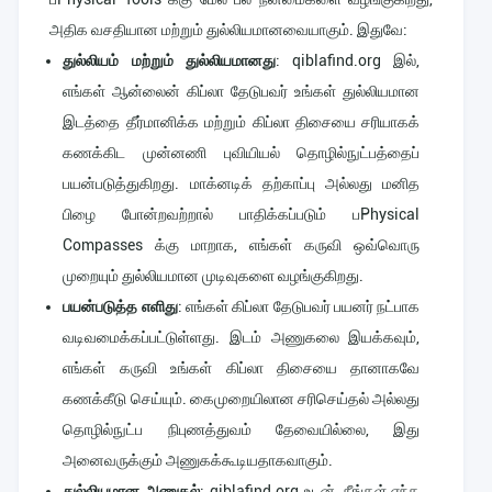
அதிக வசதியான மற்றும் துல்லியமானவையாகும். இதுவே:
துல்லியம் மற்றும் துல்லியமானது
: qiblafind.org இல்,
எங்கள் ஆன்லைன் கிப்லா தேடுபவர் உங்கள் துல்லியமான
இடத்தை தீர்மானிக்க மற்றும் கிப்லா திசையை சரியாகக்
கணக்கிட முன்னணி புவியியல் தொழில்நுட்பத்தைப்
பயன்படுத்துகிறது. மாக்னடிக் தற்காப்பு அல்லது மனித
பிழை போன்றவற்றால் பாதிக்கப்படும் பPhysical
Compasses க்கு மாறாக, எங்கள் கருவி ஒவ்வொரு
முறையும் துல்லியமான முடிவுகளை வழங்குகிறது.
பயன்படுத்த எளிது
: எங்கள் கிப்லா தேடுபவர் பயனர் நட்பாக
வடிவமைக்கப்பட்டுள்ளது. இடம் அணுகலை இயக்கவும்,
எங்கள் கருவி உங்கள் கிப்லா திசையை தானாகவே
கணக்கீடு செய்யும். கைமுறையிலான சரிசெய்தல் அல்லது
தொழில்நுட்ப நிபுணத்துவம் தேவையில்லை, இது
அனைவருக்கும் அணுகக்கூடியதாகவாகும்.
துல்லியமான அணுகல்
: qiblafind.org உடன், நீங்கள் எந்த