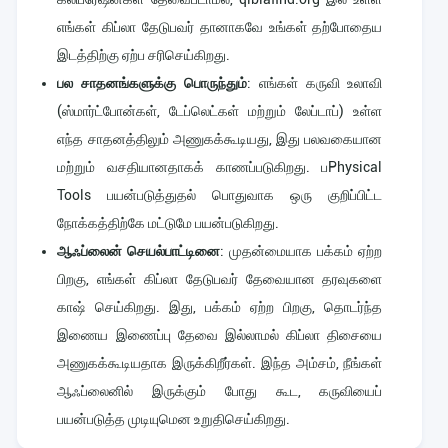
எங்கள் கிப்லா தேடுபவர் தானாகவே உங்கள் தற்போதைய
இடத்திற்கு ஏற்ப சரிசெய்கிறது.
பல சாதனங்களுக்கு பொருந்தும்
: எங்கள் கருவி உலாவி
(ஸ்மார்ட்போன்கள், டேப்லெட்கள் மற்றும் லேப்டாப்) உள்ள
எந்த சாதனத்திலும் அணுகக்கூடியது, இது பலவகையான
மற்றும் வசதியானதாகக் காணப்படுகிறது. பPhysical
Tools பயன்படுத்துதல் பொதுவாக ஒரு குறிப்பிட்ட
நோக்கத்திற்கே மட்டுமே பயன்படுகிறது.
ஆஃப்லைன் செயல்பாட்டினை
: முதன்மையாக பக்கம் ஏற்ற
பிறகு, எங்கள் கிப்லா தேடுபவர் தேவையான தரவுகளை
காஷ் செய்கிறது. இது, பக்கம் ஏற்ற பிறகு, தொடர்ந்த
இணைய இணைப்பு தேவை இல்லாமல் கிப்லா திசையை
அணுகக்கூடியதாக இருக்கிறீர்கள். இந்த அம்சம், நீங்கள்
ஆஃப்லைனில் இருக்கும் போது கூட, கருவியைப்
பயன்படுத்த முடியுமென உறுதிசெய்கிறது.