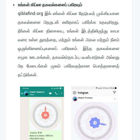
உங்கள் கிப்லா தகவல்களைப் பகிரவும்
qiblafind.org இல் எங்கள் கிப்லா தேடுபவர் முக்கியமான
தகவல்களை பிறருடன் எளிதாகப் பகிர்க்க உதவுகிறது.
நீங்கள் கிப்லா திசையை, உங்கள் இடத்திலிருந்து காபா
வரை உள்ள தூரத்தை, மற்றும் உங்கள் அகல மற்றும் நீளம்
ஒருங்கிணைப்புகளைப் பகிரலாம். இந்த தகவல்களை
சமூக ஊடகங்கள், தகவல்தொடர்பு பயன்பாடுகள் அல்லது
பிற மேடைங்கள் மூலம் பகிர்வதற்கான பொத்தானைத்
தட்டுங்கள்.