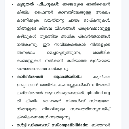
കൂടുതൽ ഫീച്ചറുകൾ
: ഞങ്ങളുടെ ഓൺലൈൻ
കിബ്ല ഫൈണ്ടർ കാബയിലേക്കുള്ള അകലം
കാണിക്കുക, വ്യത്യസ്ത ചായം ഓപ്ഷനുകൾ,
നിങ്ങളുടെ കിബ്ല വിവരങ്ങൾ പങ്കുവെക്കാനുള്ള
കഴിവുകൾ തുടങ്ങിയ അധിക പ്രവർത്തനങ്ങൾ
നൽകുന്നു. ഈ സവിശേഷതകൾ നിങ്ങളുടെ
അനുഭവം മെച്ചപ്പെടുത്തുന്നു, ശാരീരിക
കംബസ്സുകൾ നൽകാൻ കഴിയാത്ത മൂല്യമായ
പശ്ചാത്തലത്തെ നൽകുന്നു.
കലിബ്രേഷൻ ആവശ്യമില്ല
: കൃത്യത
ഉറപ്പാക്കാൻ ശാരീരിക കംബസ്സുകൾക്ക് സ്ഥിരമായി
കലിബ്രേഷൻ ആവശ്യമുണ്ടെങ്കിൽ, qiblafind.org
ൽ കിബ്ല ഫൈണ്ടർ നിങ്ങൾക്ക് സ്വയമേവ
നിങ്ങളുടെ നിലവിലുള്ള സ്ഥലത്തിനനുസരിച്ച്
ക്രമീകരണങ്ങൾ നടത്തുന്നു.
മൾട്ടി-ഡിവൈസ് സCompatibilidade
: ബ്രൗസർ