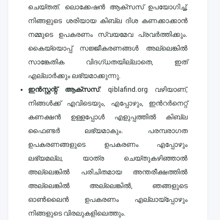
ചെയ്തത്. ലൊക്കേഷൻ ആക്‌സസ് ഉപയോഗിച്ച്,
നിങ്ങളുടെ ശരിയായ കിബ്ല ദിശ കണക്കാക്കാൻ
നമ്മുടെ ഉപകരണം സ്വയമേവ പ്രവർത്തിക്കും.
കൈയ്യൊപ്പ് സജ്ജീകരണങ്ങൾ അല്ലെങ്കിൽ
സാങ്കേതിക വിദഗ്ധതയില്ലാതെ, ഇത്
എല്ലാർക്കും ലഭ്യമാക്കുന്നു.
ഇൻസ്റ്റന്റ് ആക്‌സസ്
: qiblafind.org വഴിയാണ്,
നിങ്ങൾക്ക് എവിടെയും, എപ്പോഴും, ഇൻറർനെറ്റ്
കണക്ഷൻ ഉള്ളപ്പോൾ എളുപ്പത്തിൽ കിബ്ല
ഫൈണ്ടർ ലഭ്യമാകും. പരമ്പരാഗത
ഉപകരണങ്ങളുടെ ഉപകരണം എപ്പോഴും
ലഭ്യമല്ല, യാത്ര ചെയ്തുകഴിഞ്ഞാൽ
അല്ലെങ്കിൽ പരിചിതമായ അന്തരീക്ഷത്തിൽ
അല്ലെങ്കിൽ അല്ലെങ്കിൽ, ഞങ്ങളുടെ
ഓൺലൈൻ ഉപകരണം എല്ലായ്പ്പോഴും
നിങ്ങളുടെ വിരലുകളിലെത്തും.