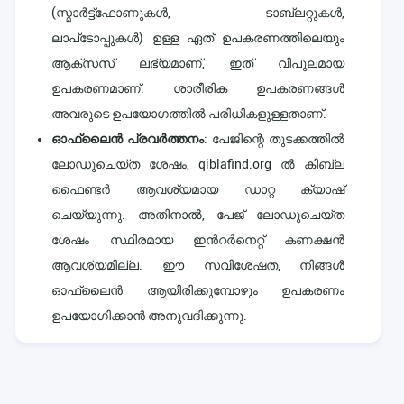
(സ്മാർട്ട്ഫോണുകൾ, ടാബ്‌ലറ്റുകൾ,
ലാപ്‌ടോപ്പുകൾ) ഉള്ള ഏത് ഉപകരണത്തിലെയും
ആക്സസ് ലഭ്യമാണ്, ഇത് വിപുലമായ
ഉപകരണമാണ്. ശാരീരിക ഉപകരണങ്ങൾ
അവരുടെ ഉപയോഗത്തിൽ പരിധികളുള്ളതാണ്.
ഓഫ്ലൈൻ പ്രവർത്തനം
: പേജിന്റെ തുടക്കത്തിൽ
ലോഡുചെയ്ത ശേഷം, qiblafind.org ൽ കിബ്ല
ഫൈണ്ടർ ആവശ്യമായ ഡാറ്റ ക്യാഷ്
ചെയ്യുന്നു. അതിനാൽ, പേജ് ലോഡുചെയ്ത
ശേഷം സ്ഥിരമായ ഇൻറർനെറ്റ് കണക്ഷൻ
ആവശ്യമില്ല. ഈ സവിശേഷത, നിങ്ങൾ
ഓഫ്‌ലൈൻ ആയിരിക്കുമ്പോഴും ഉപകരണം
ഉപയോഗിക്കാൻ അനുവദിക്കുന്നു.