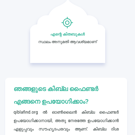
എന്റെ കിതബുകൾ
സ്ഥലം അനുമതി ആവശ്യമാണ്
ഞങ്ങളുടെ കിബ്ല ഫൈണ്ടർ
എങ്ങനെ ഉപയോഗിക്കാം?
qiblafind.org ൽ ഓൺലൈൻ കിബ്ല ഫൈണ്ടർ
ഉപയോഗിക്കാനായി, അതു നേരത്തേ ഉപയോഗിക്കാൻ
എളുപ്പവും സൗഹൃദപരവും ആണ്. കിബ്ല ദിശ