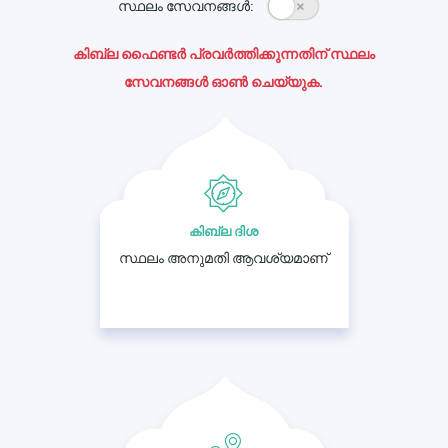
സ്ഥലം സേവനങ്ങൾ:
കിബ്ല ഫൈണ്ടർ പ്രവർത്തിക്കുന്നതിന് സ്ഥലം
സേവനങ്ങൾ ഓൺ ചെയ്യുക.
കിബ്ല ദിശ
സ്ഥലം അനുമതി ആവശ്യമാണ്