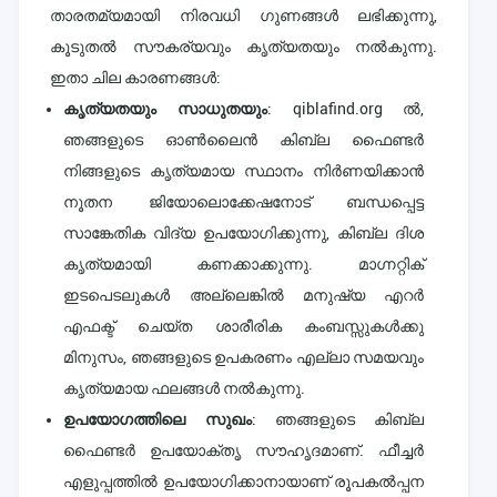
താരതമ്യമായി നിരവധി ഗുണങ്ങൾ ലഭിക്കുന്നു,
കൂടുതൽ സൗകര്യവും കൃത്യതയും നൽകുന്നു.
ഇതാ ചില കാരണങ്ങൾ:
കൃത്യതയും സാധുതയും
: qiblafind.org ൽ,
ഞങ്ങളുടെ ഓൺലൈൻ കിബ്ല ഫൈണ്ടർ
നിങ്ങളുടെ കൃത്യമായ സ്ഥാനം നിർണയിക്കാൻ
നൂതന ജിയോലൊക്കേഷനോട് ബന്ധപ്പെട്ട
സാങ്കേതിക വിദ്യ ഉപയോഗിക്കുന്നു, കിബ്ല ദിശ
കൃത്യമായി കണക്കാക്കുന്നു. മാഗ്നറ്റിക്
ഇടപെടലുകൾ അല്ലെങ്കിൽ മനുഷ്യ എറർ
എഫക്ട് ചെയ്ത ശാരീരിക കംബസ്സുകൾക്കു
മിനുസം, ഞങ്ങളുടെ ഉപകരണം എല്ലാ സമയവും
കൃത്യമായ ഫലങ്ങൾ നൽകുന്നു.
ഉപയോഗത്തിലെ സുഖം
: ഞങ്ങളുടെ കിബ്ല
ഫൈണ്ടർ ഉപയോക്തൃ സൗഹൃദമാണ്. ഫീച്ചർ
എളുപ്പത്തിൽ ഉപയോഗിക്കാനായാണ് രൂപകൽപ്പന