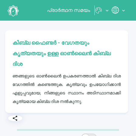
പ്രാർത്ഥന സമയം
കിബ്ല ഫൈണ്ടർ - വേഗതയും
കൃത്യതയും ഉള്ള ഓൺലൈൻ കിബ്ല
ദിശ
ഞങ്ങളുടെ ഓൺലൈൻ ഉപകരണത്താൽ കിബ്ല ദിശ
വേഗത്തിൽ കണ്ടെത്തുക. കൃത്യവും ഉപയോഗിക്കാൻ
എളുപ്പവുമായ, നിങ്ങളുടെ സ്ഥാനം അടിസ്ഥാനമാക്കി
കൃത്യമായ കിബ്ല ദിശ നൽകുന്നു.